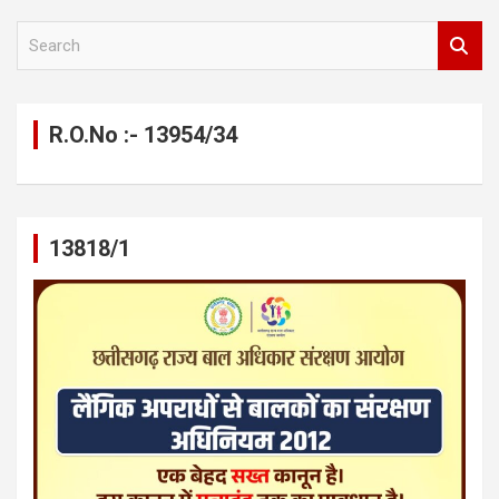
S
e
a
r
c
R.O.No :- 13954/34
h
13818/1