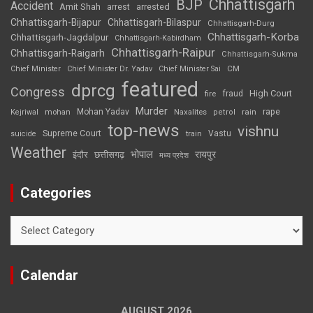
Chhattisgarh
BJP
Accident
Amit Shah
arrested
arrest
Chhattisgarh-Bijapur
Chhattisgarh-Bilaspur
Chhattisgarh-Durg
Chhattisgarh-Korba
Chhattisgarh-Jagdalpur
Chhattisgarh-Kabirdham
Chhattisgarh-Raipur
Chhattisgarh-Raigarh
Chhattisgarh-Sukma
CM
Chief Minister
Chief Minister Dr. Yadav
Chief Minister Sai
featured
dprcg
Congress
High Court
fire
fraud
Murder
rape
Mohan Yadav
Naxalites
rain
Kejriwal
mohan
petrol
top-news
vishnu
Supreme Court
Vastu
suicide
train
Weather
भोपाल
रायपुर
इंदौर
छत्तीसगढ़
मध्य प्रदेश
Categories
Categories
Calendar
AUGUST 2026