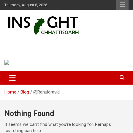
Skip
Thursday, August 6, 2026
to
content
Insight Chhattisgarh
Chhattisgarh Latest News
Home
Blog
@Rahuldravid
Nothing Found
It seems we can’t find what you’re looking for. Perhaps
searching can help.