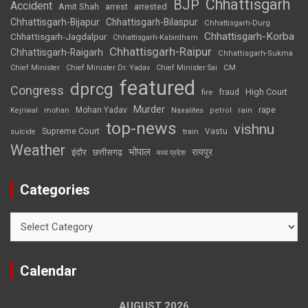
Chhattisgarh
BJP
Accident
Amit Shah
arrested
arrest
Chhattisgarh-Bijapur
Chhattisgarh-Bilaspur
Chhattisgarh-Durg
Chhattisgarh-Korba
Chhattisgarh-Jagdalpur
Chhattisgarh-Kabirdham
Chhattisgarh-Raipur
Chhattisgarh-Raigarh
Chhattisgarh-Sukma
CM
Chief Minister
Chief Minister Dr. Yadav
Chief Minister Sai
featured
dprcg
Congress
High Court
fire
fraud
Murder
rape
Mohan Yadav
Naxalites
rain
Kejriwal
mohan
petrol
top-news
vishnu
Supreme Court
Vastu
suicide
train
Weather
भोपाल
रायपुर
इंदौर
छत्तीसगढ़
मध्य प्रदेश
Categories
Categories
Calendar
AUGUST 2026