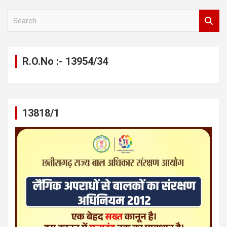
S
e
a
r
c
R.O.No :- 13954/34
h
13818/1