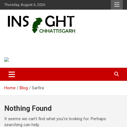
Skip
Thursday, August 6, 2026
to
content
Insight Chhattisgarh
Chhattisgarh Latest News
Home
Blog
Sarfira
Nothing Found
It seems we can’t find what you’re looking for. Perhaps
searching can help.