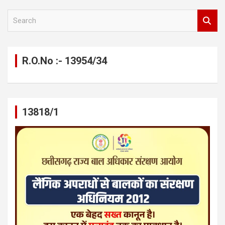
S
e
a
r
c
R.O.No :- 13954/34
h
13818/1