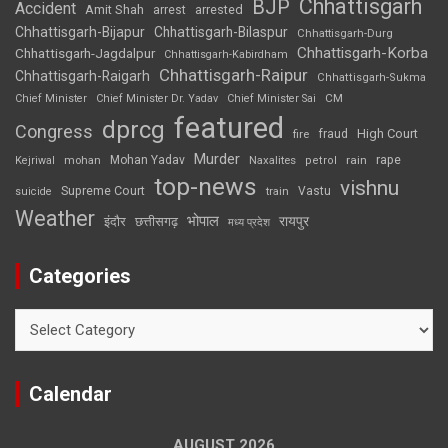
Chhattisgarh
BJP
Accident
Amit Shah
arrested
arrest
Chhattisgarh-Bijapur
Chhattisgarh-Bilaspur
Chhattisgarh-Durg
Chhattisgarh-Korba
Chhattisgarh-Jagdalpur
Chhattisgarh-Kabirdham
Chhattisgarh-Raipur
Chhattisgarh-Raigarh
Chhattisgarh-Sukma
CM
Chief Minister
Chief Minister Dr. Yadav
Chief Minister Sai
featured
dprcg
Congress
High Court
fire
fraud
Murder
rape
Mohan Yadav
Naxalites
rain
Kejriwal
mohan
petrol
top-news
vishnu
Supreme Court
Vastu
suicide
train
Weather
भोपाल
रायपुर
इंदौर
छत्तीसगढ़
मध्य प्रदेश
Categories
Categories
Calendar
AUGUST 2026