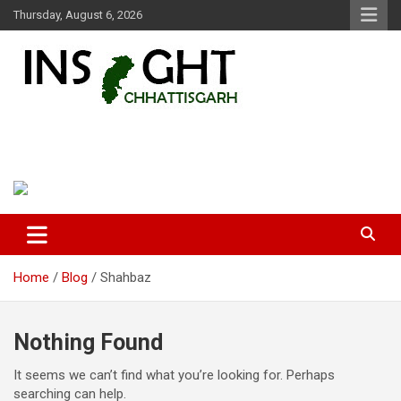
Skip
Thursday, August 6, 2026
to
content
Insight Chhattisgarh
Chhattisgarh Latest News
Home
Blog
Shahbaz
Nothing Found
It seems we can’t find what you’re looking for. Perhaps
searching can help.