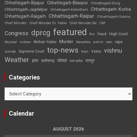
Chhattisgarh-Bijapur
Chhattisgarh-Bilaspur
Chhattisgarh-Durg
Chhattisgarh-Korba
Chhattisgarh-Jagdalpur
Chhattisgarh-Kabirdham
Chhattisgarh-Raipur
Chhattisgarh-Raigarh
Chhattisgarh-Sukma
CM
Chief Minister
Chief Minister Dr. Yadav
Chief Minister Sai
featured
dprcg
Congress
High Court
fire
fraud
Murder
rape
Mohan Yadav
Naxalites
rain
Kejriwal
mohan
petrol
top-news
vishnu
Supreme Court
Vastu
suicide
train
Weather
भोपाल
रायपुर
इंदौर
छत्तीसगढ़
मध्य प्रदेश
Categories
Categories
Calendar
AUGUST 2026