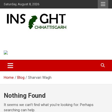
Skip
Saturday, August 8, 2026
to
content
Insight Chhattisgarh
Chhattisgarh Latest News
Home
Blog
Sharvari Wagh
Nothing Found
It seems we can’t find what you’re looking for. Perhaps
searching can help.