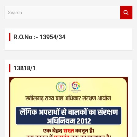
S
e
a
r
c
R.O.No :- 13954/34
h
13818/1