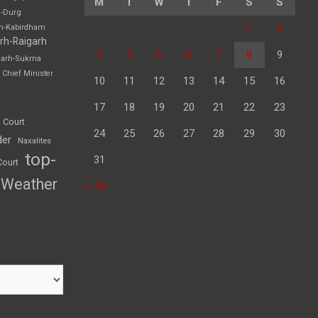
M
T
W
T
F
S
S
h-Durg
1
2
rh-Kabirdham
rh-Raigarh
3
4
5
6
7
8
9
garh-Sukma
Chief Minister
10
11
12
13
14
15
16
17
18
19
20
21
22
23
 Court
24
25
26
27
28
29
30
der
Naxalites
top-
31
Court
Weather
« Jul