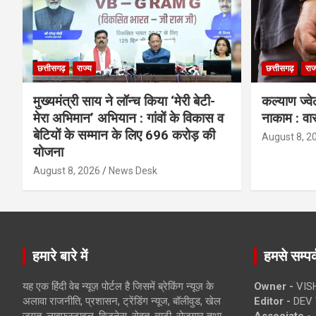
छत्तीसगढ़
राज्य
छत्तीसगढ़
राज
मुख्यमंत्री साय ने लॉन्च किया ‘मेरी बेटी-
कल्याण ज्वे
मेरा अभिमान’ अभियान : गांवों के विकास व
नाकाम : वा
बेटियों के सम्मान के लिए 696 करोड़ की
August 8, 2
योजना
August 8, 2026
News Desk
हमारे बारे में
हमसे सम्पर्
यह एक हिंदी वेब न्यूज़ पोर्टल है जिसमें ब्रेकिंग न्यूज़ के
Owner -
VIS
अलावा राजनीति, प्रशासन, ट्रेंडिंग न्यूज, बॉलीवुड, खेल
Editor -
DEV 