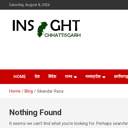
Skip
Saturday, August 8, 2026
to
content
Insight Chhattisgarh
Chhattisgarh Latest News
HOME
देश
विदेश
राज्य
मध्यप्रदेश
छत्तीसगढ़
Home
Blog
Sikandar Raza
Nothing Found
It seems we can’t find what you’re looking for. Perhaps searchi