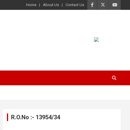
Home
About Us
Contact Us
R.O.No :- 13954/34