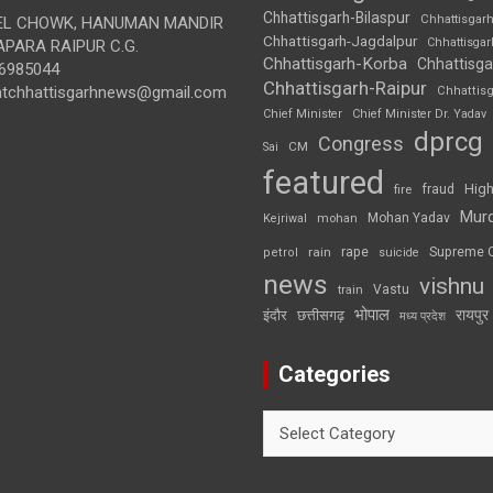
Chhattisgarh-Bilaspur
Chhattisgar
L CHOWK, HANUMAN MANDIR
Chhattisgarh-Jagdalpur
Chhattisga
APARA RAIPUR C.G.
Chhattisgarh-Korba
Chhattisga
6985044
Chhattisgarh-Raipur
ghtchhattisgarhnews@gmail.com
Chhattis
Chief Minister
Chief Minister Dr. Yadav
dprcg
Congress
CM
Sai
featured
High
fire
fraud
Mur
Mohan Yadav
Kejriwal
mohan
rape
Supreme 
rain
petrol
suicide
news
vishnu
Vastu
train
भोपाल
रायपुर
इंदौर
छत्तीसगढ़
मध्य प्रदेश
Categories
Categories