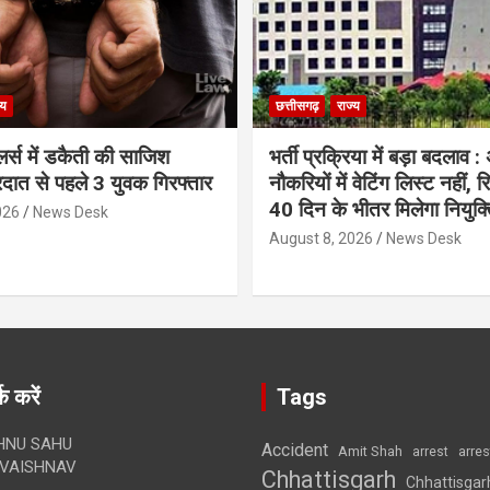
्य
छत्तीसगढ़
राज्य
लर्स में डकैती की साजिश
भर्ती प्रक्रिया में बड़ा बदलाव :
रदात से पहले 3 युवक गिरफ्तार
नौकरियों में वेटिंग लिस्ट नहीं, 
40 दिन के भीतर मिलेगा नियुक्त
026
News Desk
August 8, 2026
News Desk
क करें
Tags
HNU SAHU
Accident
Amit Shah
arre
arrest
VAISHNAV
Chhattisgarh
Chhattisgar