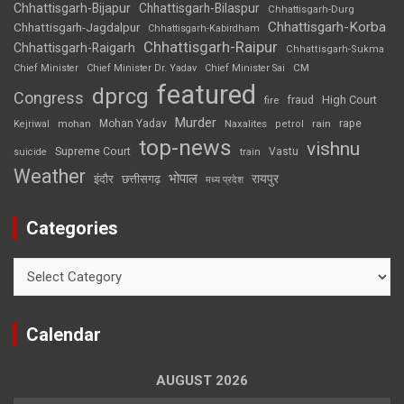
Chhattisgarh-Bijapur
Chhattisgarh-Bilaspur
Chhattisgarh-Durg
Chhattisgarh-Korba
Chhattisgarh-Jagdalpur
Chhattisgarh-Kabirdham
Chhattisgarh-Raipur
Chhattisgarh-Raigarh
Chhattisgarh-Sukma
CM
Chief Minister
Chief Minister Dr. Yadav
Chief Minister Sai
featured
dprcg
Congress
High Court
fire
fraud
Murder
rape
Mohan Yadav
Naxalites
rain
Kejriwal
mohan
petrol
top-news
vishnu
Supreme Court
Vastu
suicide
train
Weather
भोपाल
रायपुर
इंदौर
छत्तीसगढ़
मध्य प्रदेश
Categories
Categories
Calendar
AUGUST 2026