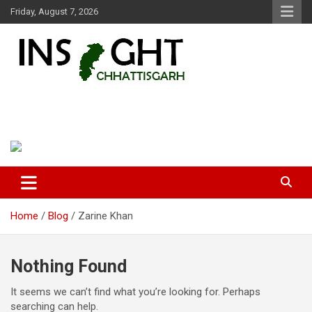
Skip
Friday, August 7, 2026
to
content
Insight Chhattisgarh
Chhattisgarh Latest News
Home
Blog
Zarine Khan
Nothing Found
It seems we can’t find what you’re looking for. Perhaps
searching can help.