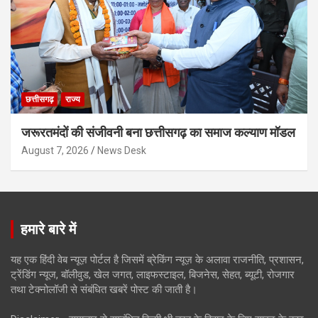
छत्तीसगढ़
राज्य
जरूरतमंदों की संजीवनी बना छत्तीसगढ़ का समाज कल्याण मॉडल
August 7, 2026
News Desk
हमारे बारे में
यह एक हिंदी वेब न्यूज़ पोर्टल है जिसमें ब्रेकिंग न्यूज़ के अलावा राजनीति, प्रशासन,
ट्रेंडिंग न्यूज, बॉलीवुड, खेल जगत, लाइफस्टाइल, बिजनेस, सेहत, ब्यूटी, रोजगार
तथा टेक्नोलॉजी से संबंधित खबरें पोस्ट की जाती है।