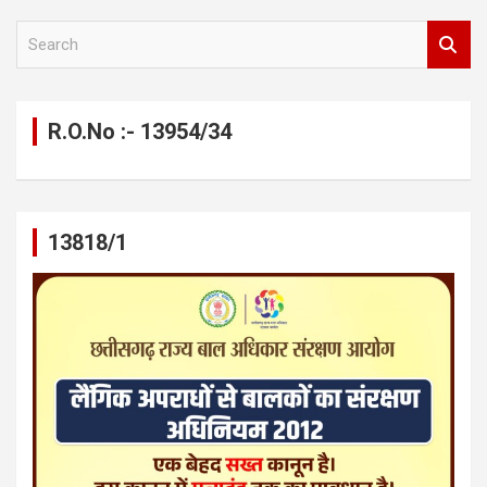
S
e
a
r
c
R.O.No :- 13954/34
h
13818/1