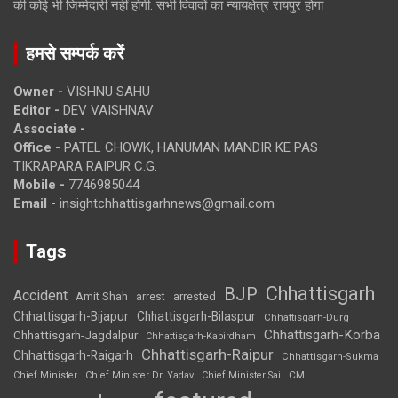
की कोई भी जिम्मेदारी नहीं होगी. सभी विवादों का न्यायक्षेत्र रायपुर होगा
हमसे सम्पर्क करें
Owner -
VISHNU SAHU
Editor -
DEV VAISHNAV
Associate -
Office -
PATEL CHOWK, HANUMAN MANDIR KE PAS
TIKRAPARA RAIPUR C.G.
Mobile -
7746985044
Email -
insightchhattisgarhnews@gmail.com
Tags
Chhattisgarh
BJP
Accident
Amit Shah
arrested
arrest
Chhattisgarh-Bijapur
Chhattisgarh-Bilaspur
Chhattisgarh-Durg
Chhattisgarh-Korba
Chhattisgarh-Jagdalpur
Chhattisgarh-Kabirdham
Chhattisgarh-Raipur
Chhattisgarh-Raigarh
Chhattisgarh-Sukma
CM
Chief Minister
Chief Minister Dr. Yadav
Chief Minister Sai