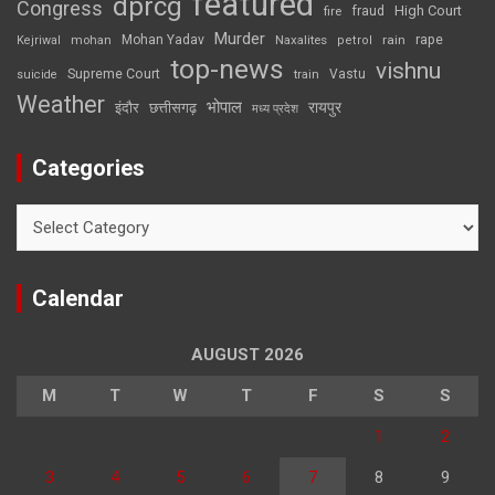
featured
dprcg
Congress
High Court
fire
fraud
Murder
rape
Mohan Yadav
Naxalites
rain
Kejriwal
mohan
petrol
top-news
vishnu
Supreme Court
Vastu
suicide
train
Weather
भोपाल
रायपुर
इंदौर
छत्तीसगढ़
मध्य प्रदेश
Categories
Categories
Calendar
AUGUST 2026
M
T
W
T
F
S
S
1
2
3
4
5
6
7
8
9