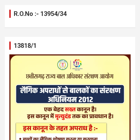
R.O.No :- 13954/34
13818/1