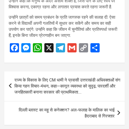
उन्होंने कहा कि मनुष्य के अंदर असीम शक्ति है, जिसे पाने के लिए स्वयं पर
विश्वास करना, एकाग्र रहना और लगातार प्रयास करते रहना जरूरी है.
उन्होंने छात्रों को समय प्रबंधन के प्रति जागरुक रहने की सलाह दी. ऐसा
करने से विद्यार्थी अपनी गलतियों में सुधार कर सकेंगे और समय का सही
उपयोग कर पाएंगे. उन्होंने कहा कि जीवन में चुनौतियां और प्रतिस्पर्धा जरूरी
हैं, इनके बिना जीवन प्रेरणाहीन बन जाएगा.
F
M
W
X
T
G
C
S
a
es
h
el
m
o
h
ce
se
at
e
ail
py
ar
b
n
s
gr
Li
e
Post
राज्य के विकास के लिए CM धामी ने प्रवासी उत्तराखंडी अधिवक्ताओं संग
o
g
A
a
n
navigation
किया गहन विचार-मंथन, कहा—कानून व्यवस्था को सुदृढ़, पारदर्शी और
o
er
p
m
k
जनहितकारी बनाना सरकार की प्राथमिकता….
k
p
दिल्ली ब्लास्ट का महू से कनेक्शन? अल-फलाह के मालिक का भाई
हैदराबाद से गिरफ्तार